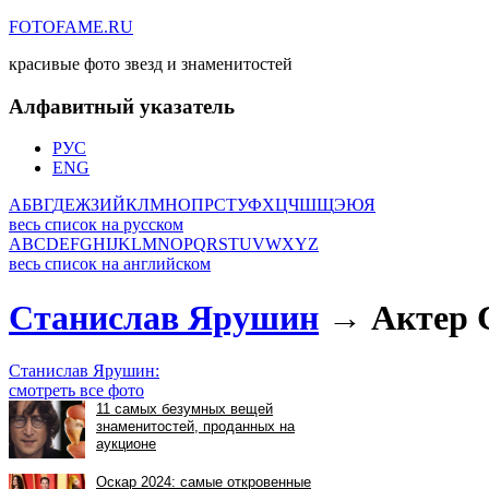
FOTOFAME.RU
красивые фото звезд и знаменитостей
Алфавитный указатель
РУС
ENG
А
Б
В
Г
Д
Е
Ж
З
И
Й
К
Л
М
Н
О
П
Р
С
Т
У
Ф
Х
Ц
Ч
Ш
Щ
Э
Ю
Я
весь список на русском
A
B
C
D
E
F
G
H
I
J
K
L
M
N
O
P
Q
R
S
T
U
V
W
X
Y
Z
весь список на английском
Станислав Ярушин
→ Актер 
Станислав Ярушин:
смотреть все фото