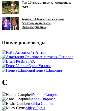
Популярные звезды
Кейт Аптон
Анастасия Осипова
Виа ГРА
Брюс Уиллис
Ирина Шадрина
C
Naomi Campbell
Anna Chapman
Elisha Cuthbert
Miley Cyrus