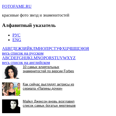
FOTOFAME.RU
красивые фото звезд и знаменитостей
Алфавитный указатель
РУС
ENG
А
Б
В
Г
Д
Е
Ж
З
И
Й
К
Л
М
Н
О
П
Р
С
Т
У
Ф
Х
Ц
Ч
Ш
Щ
Э
Ю
Я
весь список на русском
A
B
C
D
E
F
G
H
I
J
K
L
M
N
O
P
Q
R
S
T
U
V
W
X
Y
Z
весь список на английском