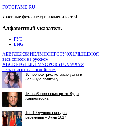
FOTOFAME.RU
красивые фото звезд и знаменитостей
Алфавитный указатель
РУС
ENG
А
Б
В
Г
Д
Е
Ж
З
И
Й
К
Л
М
Н
О
П
Р
С
Т
У
Ф
Х
Ц
Ч
Ш
Щ
Э
Ю
Я
весь список на русском
A
B
C
D
E
F
G
H
I
J
K
L
M
N
O
P
Q
R
S
T
U
V
W
X
Y
Z
весь список на английском