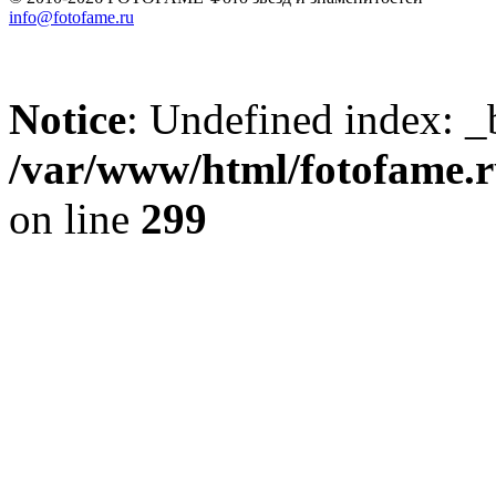
info@fotofame.ru
Notice
: Undefined index: _
/var/www/html/fotofame.ru
on line
299