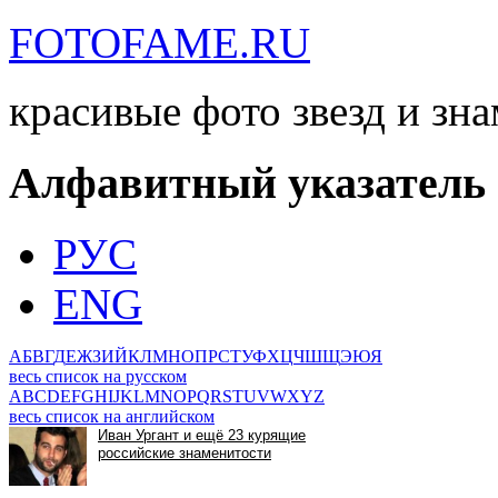
FOTOFAME.RU
красивые фото звезд и зн
Алфавитный указатель
РУС
ENG
А
Б
В
Г
Д
Е
Ж
З
И
Й
К
Л
М
Н
О
П
Р
С
Т
У
Ф
Х
Ц
Ч
Ш
Щ
Э
Ю
Я
весь список на русском
A
B
C
D
E
F
G
H
I
J
K
L
M
N
O
P
Q
R
S
T
U
V
W
X
Y
Z
весь список на английском