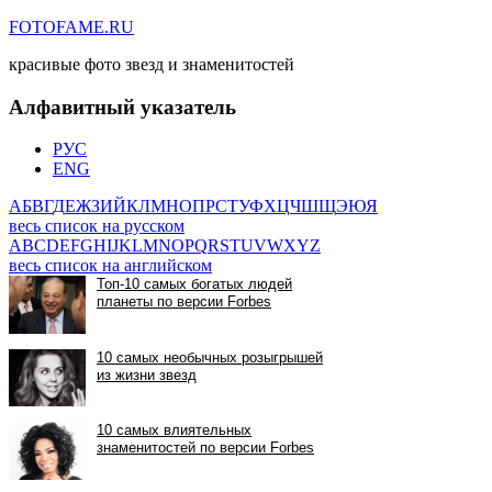
FOTOFAME.RU
красивые фото звезд и знаменитостей
Алфавитный указатель
РУС
ENG
А
Б
В
Г
Д
Е
Ж
З
И
Й
К
Л
М
Н
О
П
Р
С
Т
У
Ф
Х
Ц
Ч
Ш
Щ
Э
Ю
Я
весь список на русском
A
B
C
D
E
F
G
H
I
J
K
L
M
N
O
P
Q
R
S
T
U
V
W
X
Y
Z
весь список на английском