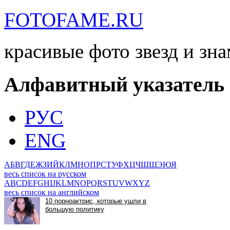
FOTOFAME.RU
красивые фото звезд и зн
Алфавитный указатель
РУС
ENG
А
Б
В
Г
Д
Е
Ж
З
И
Й
К
Л
М
Н
О
П
Р
С
Т
У
Ф
Х
Ц
Ч
Ш
Щ
Э
Ю
Я
весь список на русском
A
B
C
D
E
F
G
H
I
J
K
L
M
N
O
P
Q
R
S
T
U
V
W
X
Y
Z
весь список на английском