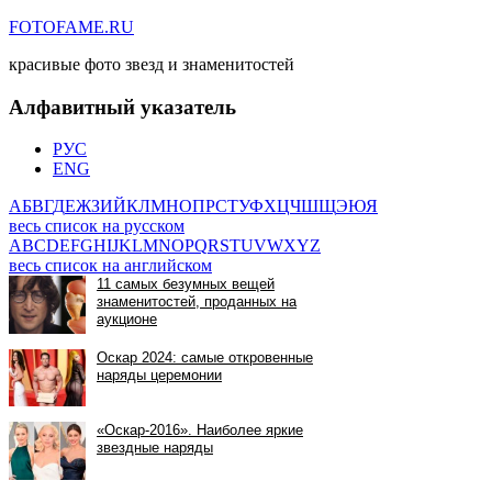
FOTOFAME.RU
красивые фото звезд и знаменитостей
Алфавитный указатель
РУС
ENG
А
Б
В
Г
Д
Е
Ж
З
И
Й
К
Л
М
Н
О
П
Р
С
Т
У
Ф
Х
Ц
Ч
Ш
Щ
Э
Ю
Я
весь список на русском
A
B
C
D
E
F
G
H
I
J
K
L
M
N
O
P
Q
R
S
T
U
V
W
X
Y
Z
весь список на английском