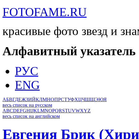
FOTOFAME.RU
красивые фото звезд и зн
Алфавитный указатель
РУС
ENG
А
Б
В
Г
Д
Е
Ж
З
И
Й
К
Л
М
Н
О
П
Р
С
Т
У
Ф
Х
Ц
Ч
Ш
Щ
Э
Ю
Я
весь список на русском
A
B
C
D
E
F
G
H
I
J
K
L
M
N
O
P
Q
R
S
T
U
V
W
X
Y
Z
весь список на английском
Евгения Брик (Хири