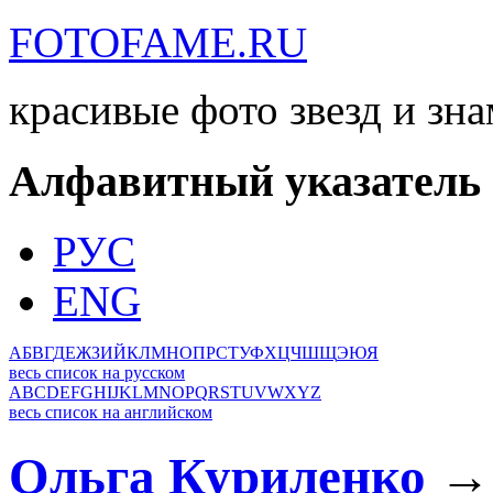
FOTOFAME.RU
красивые фото звезд и зн
Алфавитный указатель
РУС
ENG
А
Б
В
Г
Д
Е
Ж
З
И
Й
К
Л
М
Н
О
П
Р
С
Т
У
Ф
Х
Ц
Ч
Ш
Щ
Э
Ю
Я
весь список на русском
A
B
C
D
E
F
G
H
I
J
K
L
M
N
O
P
Q
R
S
T
U
V
W
X
Y
Z
весь список на английском
Ольга Куриленко
→ 