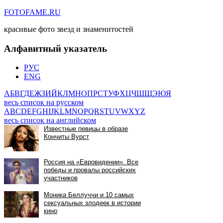
FOTOFAME.RU
красивые фото звезд и знаменитостей
Алфавитный указатель
РУС
ENG
А
Б
В
Г
Д
Е
Ж
З
И
Й
К
Л
М
Н
О
П
Р
С
Т
У
Ф
Х
Ц
Ч
Ш
Щ
Э
Ю
Я
весь список на русском
A
B
C
D
E
F
G
H
I
J
K
L
M
N
O
P
Q
R
S
T
U
V
W
X
Y
Z
весь список на английском