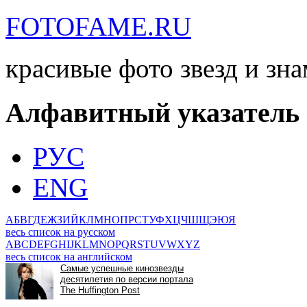
FOTOFAME.RU
красивые фото звезд и зн
Алфавитный указатель
РУС
ENG
А
Б
В
Г
Д
Е
Ж
З
И
Й
К
Л
М
Н
О
П
Р
С
Т
У
Ф
Х
Ц
Ч
Ш
Щ
Э
Ю
Я
весь список на русском
A
B
C
D
E
F
G
H
I
J
K
L
M
N
O
P
Q
R
S
T
U
V
W
X
Y
Z
весь список на английском