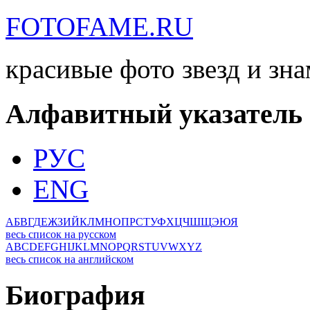
FOTOFAME.RU
красивые фото звезд и зн
Алфавитный указатель
РУС
ENG
А
Б
В
Г
Д
Е
Ж
З
И
Й
К
Л
М
Н
О
П
Р
С
Т
У
Ф
Х
Ц
Ч
Ш
Щ
Э
Ю
Я
весь список на русском
A
B
C
D
E
F
G
H
I
J
K
L
M
N
O
P
Q
R
S
T
U
V
W
X
Y
Z
весь список на английском
Биография