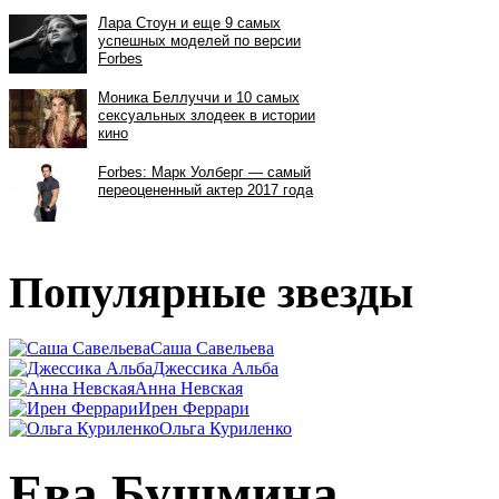
Популярные звезды
Саша Савельева
Джессика Альба
Анна Невская
Ирен Феррари
Ольга Куриленко
Ева Бушмина