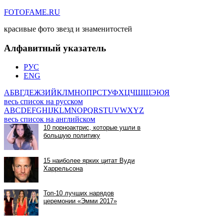
FOTOFAME.RU
красивые фото звезд и знаменитостей
Алфавитный указатель
РУС
ENG
А
Б
В
Г
Д
Е
Ж
З
И
Й
К
Л
М
Н
О
П
Р
С
Т
У
Ф
Х
Ц
Ч
Ш
Щ
Э
Ю
Я
весь список на русском
A
B
C
D
E
F
G
H
I
J
K
L
M
N
O
P
Q
R
S
T
U
V
W
X
Y
Z
весь список на английском