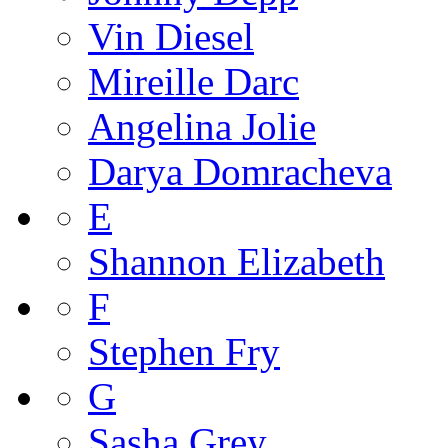
Vin Diesel
Mireille Darc
Angelina Jolie
Darya Domracheva
E
Shannon Elizabeth
F
Stephen Fry
G
Sasha Grey