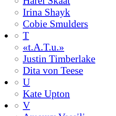
Harel Skaat
Irina Shayk
Cobie Smulders
T
«t.A.T.u.»
Justin Timberlake
Dita von Teese
U
Kate Upton
V