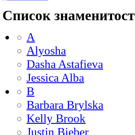
Список знаменитост
A
Alyosha
Dasha Astafieva
Jessica Alba
B
Barbara Brylska
Kelly Brook
Justin Bieber