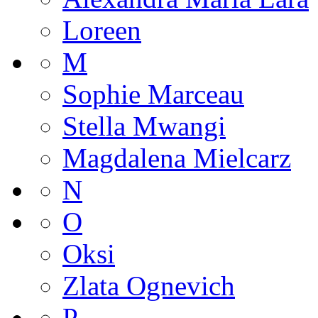
Loreen
M
Sophie Marceau
Stella Mwangi
Magdalena Mielcarz
N
O
Oksi
Zlata Ognevich
P