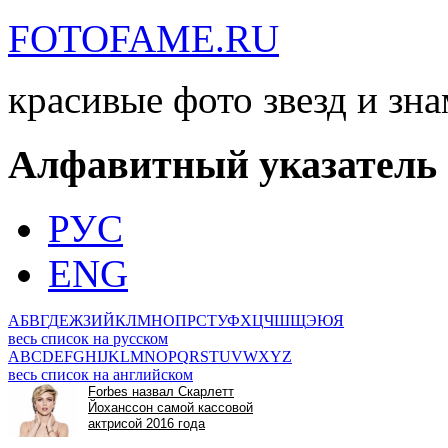
FOTOFAME.RU
красивые фото звезд и зн
Алфавитный указатель
РУС
ENG
А
Б
В
Г
Д
Е
Ж
З
И
Й
К
Л
М
Н
О
П
Р
С
Т
У
Ф
Х
Ц
Ч
Ш
Щ
Э
Ю
Я
весь список на русском
A
B
C
D
E
F
G
H
I
J
K
L
M
N
O
P
Q
R
S
T
U
V
W
X
Y
Z
весь список на английском