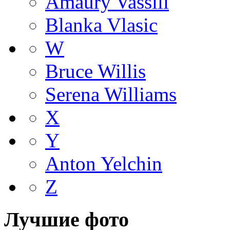
Amaury Vassili
Blanka Vlasic
W
Bruce Willis
Serena Williams
X
Y
Anton Yelchin
Z
Лучшие фото