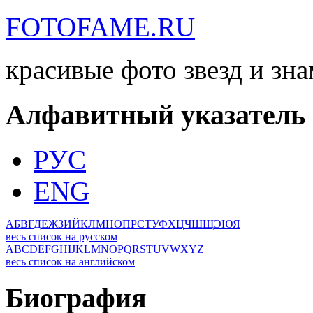
FOTOFAME.RU
красивые фото звезд и зн
Алфавитный указатель
РУС
ENG
А
Б
В
Г
Д
Е
Ж
З
И
Й
К
Л
М
Н
О
П
Р
С
Т
У
Ф
Х
Ц
Ч
Ш
Щ
Э
Ю
Я
весь список на русском
A
B
C
D
E
F
G
H
I
J
K
L
M
N
O
P
Q
R
S
T
U
V
W
X
Y
Z
весь список на английском
Биография