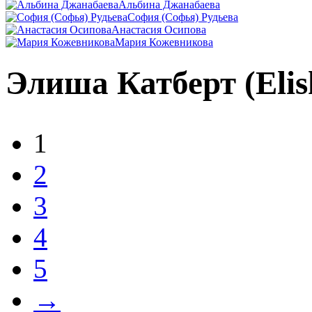
Альбина Джанабаева
София (Софья) Рудьева
Анастасия Осипова
Мария Кожевникова
Элиша Катберт (Elis
1
2
3
4
5
→