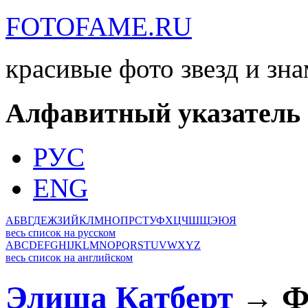
FOTOFAME.RU
красивые фото звезд и зн
Алфавитный указатель
РУС
ENG
А
Б
В
Г
Д
Е
Ж
З
И
Й
К
Л
М
Н
О
П
Р
С
Т
У
Ф
Х
Ц
Ч
Ш
Щ
Э
Ю
Я
весь список на русском
A
B
C
D
E
F
G
H
I
J
K
L
M
N
O
P
Q
R
S
T
U
V
W
X
Y
Z
весь список на английском
Элиша Катберт
→ Фо