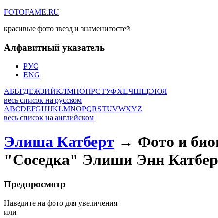
FOTOFAME.RU
красивые фото звезд и знаменитостей
Алфавитный указатель
РУС
ENG
А
Б
В
Г
Д
Е
Ж
З
И
Й
К
Л
М
Н
О
П
Р
С
Т
У
Ф
Х
Ц
Ч
Ш
Щ
Э
Ю
Я
весь список на русском
A
B
C
D
E
F
G
H
I
J
K
L
M
N
O
P
Q
R
S
T
U
V
W
X
Y
Z
весь список на английском
Элиша Катберт
→ Фото и био
"Соседка" Элиши Энн Катбер
Предпросмотр
Наведите на фото для увеличения
или