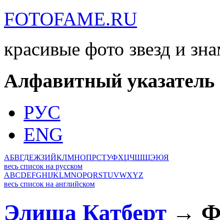
FOTOFAME.RU
красивые фото звезд и зн
Алфавитный указатель
РУС
ENG
А
Б
В
Г
Д
Е
Ж
З
И
Й
К
Л
М
Н
О
П
Р
С
Т
У
Ф
Х
Ц
Ч
Ш
Щ
Э
Ю
Я
весь список на русском
A
B
C
D
E
F
G
H
I
J
K
L
M
N
O
P
Q
R
S
T
U
V
W
X
Y
Z
весь список на английском
Элиша Катберт
→ Фо