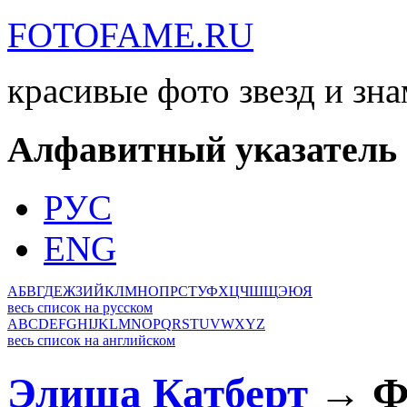
FOTOFAME.RU
красивые фото звезд и зн
Алфавитный указатель
РУС
ENG
А
Б
В
Г
Д
Е
Ж
З
И
Й
К
Л
М
Н
О
П
Р
С
Т
У
Ф
Х
Ц
Ч
Ш
Щ
Э
Ю
Я
весь список на русском
A
B
C
D
E
F
G
H
I
J
K
L
M
N
O
P
Q
R
S
T
U
V
W
X
Y
Z
весь список на английском
Элиша Катберт
→ Фо