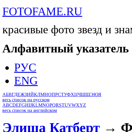
FOTOFAME.RU
красивые фото звезд и зн
Алфавитный указатель
РУС
ENG
А
Б
В
Г
Д
Е
Ж
З
И
Й
К
Л
М
Н
О
П
Р
С
Т
У
Ф
Х
Ц
Ч
Ш
Щ
Э
Ю
Я
весь список на русском
A
B
C
D
E
F
G
H
I
J
K
L
M
N
O
P
Q
R
S
T
U
V
W
X
Y
Z
весь список на английском
Элиша Катберт
→ Фо