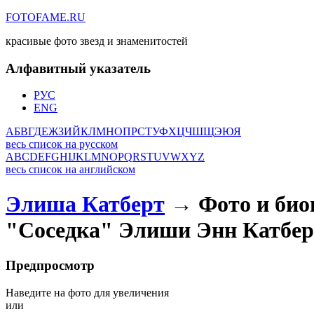
FOTOFAME.RU
красивые фото звезд и знаменитостей
Алфавитный указатель
РУС
ENG
А
Б
В
Г
Д
Е
Ж
З
И
Й
К
Л
М
Н
О
П
Р
С
Т
У
Ф
Х
Ц
Ч
Ш
Щ
Э
Ю
Я
весь список на русском
A
B
C
D
E
F
G
H
I
J
K
L
M
N
O
P
Q
R
S
T
U
V
W
X
Y
Z
весь список на английском
Элиша Катберт
→ Фото и био
"Соседка" Элиши Энн Катбер
Предпросмотр
Наведите на фото для увеличения
или