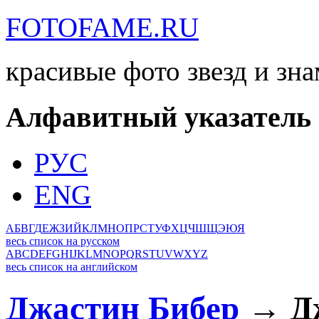
FOTOFAME.RU
красивые фото звезд и зн
Алфавитный указатель
РУС
ENG
А
Б
В
Г
Д
Е
Ж
З
И
Й
К
Л
М
Н
О
П
Р
С
Т
У
Ф
Х
Ц
Ч
Ш
Щ
Э
Ю
Я
весь список на русском
A
B
C
D
E
F
G
H
I
J
K
L
M
N
O
P
Q
R
S
T
U
V
W
X
Y
Z
весь список на английском
Джастин Бибер
→ Дж