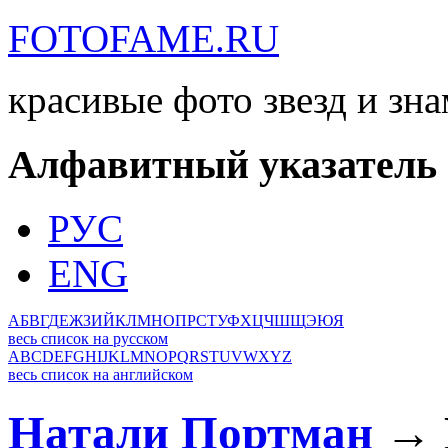
FOTOFAME.RU
красивые фото звезд и зн
Алфавитный указатель
РУС
ENG
А
Б
В
Г
Д
Е
Ж
З
И
Й
К
Л
М
Н
О
П
Р
С
Т
У
Ф
Х
Ц
Ч
Ш
Щ
Э
Ю
Я
весь список на русском
A
B
C
D
E
F
G
H
I
J
K
L
M
N
O
P
Q
R
S
T
U
V
W
X
Y
Z
весь список на английском
Натали Портман
→ 