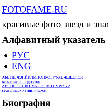
FOTOFAME.RU
красивые фото звезд и зн
Алфавитный указатель
РУС
ENG
А
Б
В
Г
Д
Е
Ж
З
И
Й
К
Л
М
Н
О
П
Р
С
Т
У
Ф
Х
Ц
Ч
Ш
Щ
Э
Ю
Я
весь список на русском
A
B
C
D
E
F
G
H
I
J
K
L
M
N
O
P
Q
R
S
T
U
V
W
X
Y
Z
весь список на английском
Биография