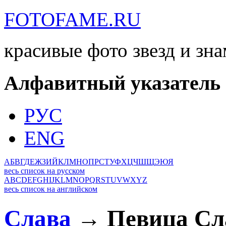
FOTOFAME.RU
красивые фото звезд и зн
Алфавитный указатель
РУС
ENG
А
Б
В
Г
Д
Е
Ж
З
И
Й
К
Л
М
Н
О
П
Р
С
Т
У
Ф
Х
Ц
Ч
Ш
Щ
Э
Ю
Я
весь список на русском
A
B
C
D
E
F
G
H
I
J
K
L
M
N
O
P
Q
R
S
T
U
V
W
X
Y
Z
весь список на английском
Слава
→ Певица Сл