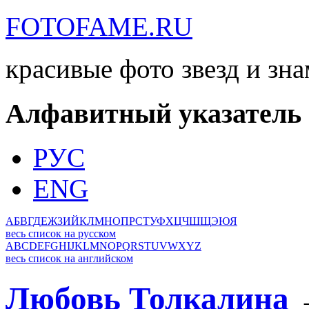
FOTOFAME.RU
красивые фото звезд и зн
Алфавитный указатель
РУС
ENG
А
Б
В
Г
Д
Е
Ж
З
И
Й
К
Л
М
Н
О
П
Р
С
Т
У
Ф
Х
Ц
Ч
Ш
Щ
Э
Ю
Я
весь список на русском
A
B
C
D
E
F
G
H
I
J
K
L
M
N
O
P
Q
R
S
T
U
V
W
X
Y
Z
весь список на английском
Любовь Толкалина
→