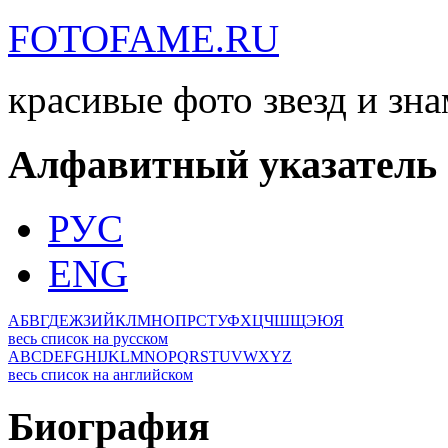
FOTOFAME.RU
красивые фото звезд и зн
Алфавитный указатель
РУС
ENG
А
Б
В
Г
Д
Е
Ж
З
И
Й
К
Л
М
Н
О
П
Р
С
Т
У
Ф
Х
Ц
Ч
Ш
Щ
Э
Ю
Я
весь список на русском
A
B
C
D
E
F
G
H
I
J
K
L
M
N
O
P
Q
R
S
T
U
V
W
X
Y
Z
весь список на английском
Биография