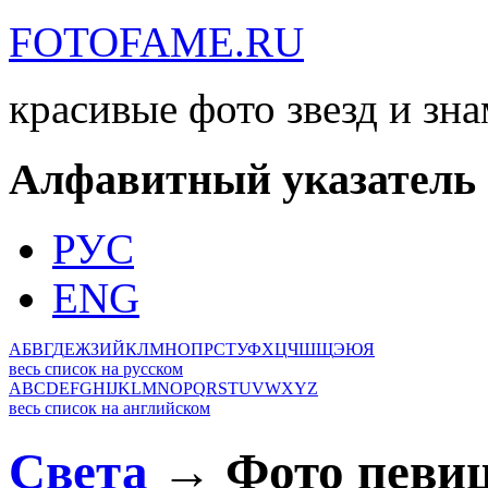
FOTOFAME.RU
красивые фото звезд и зн
Алфавитный указатель
РУС
ENG
А
Б
В
Г
Д
Е
Ж
З
И
Й
К
Л
М
Н
О
П
Р
С
Т
У
Ф
Х
Ц
Ч
Ш
Щ
Э
Ю
Я
весь список на русском
A
B
C
D
E
F
G
H
I
J
K
L
M
N
O
P
Q
R
S
T
U
V
W
X
Y
Z
весь список на английском
Света
→ Фото певи