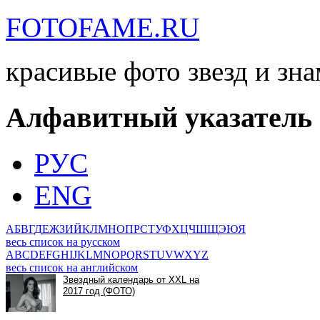
FOTOFAME.RU
красивые фото звезд и зн
Алфавитный указатель
РУС
ENG
А
Б
В
Г
Д
Е
Ж
З
И
Й
К
Л
М
Н
О
П
Р
С
Т
У
Ф
Х
Ц
Ч
Ш
Щ
Э
Ю
Я
весь список на русском
A
B
C
D
E
F
G
H
I
J
K
L
M
N
O
P
Q
R
S
T
U
V
W
X
Y
Z
весь список на английском