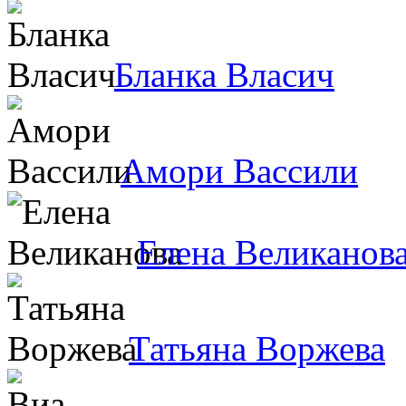
Бланка Власич
Амори Вассили
Елена Великанов
Татьяна Воржева