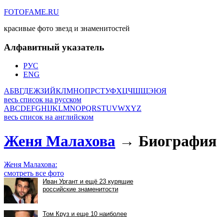
FOTOFAME.RU
красивые фото звезд и знаменитостей
Алфавитный указатель
РУС
ENG
А
Б
В
Г
Д
Е
Ж
З
И
Й
К
Л
М
Н
О
П
Р
С
Т
У
Ф
Х
Ц
Ч
Ш
Щ
Э
Ю
Я
весь список на русском
A
B
C
D
E
F
G
H
I
J
K
L
M
N
O
P
Q
R
S
T
U
V
W
X
Y
Z
весь список на английском
Женя Малахова
→ Биография 
Женя Малахова:
смотреть все фото