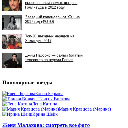
Популярные звезды
Елена Беркова
Таисия Вилкова
Лена Катина
Мария Кравцова (Марика)
Ирина Шейк
Женя Малахова: смотреть все фото