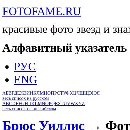
FOTOFAME.RU
красивые фото звезд и зн
Алфавитный указатель
РУС
ENG
А
Б
В
Г
Д
Е
Ж
З
И
Й
К
Л
М
Н
О
П
Р
С
Т
У
Ф
Х
Ц
Ч
Ш
Щ
Э
Ю
Я
весь список на русском
A
B
C
D
E
F
G
H
I
J
K
L
M
N
O
P
Q
R
S
T
U
V
W
X
Y
Z
весь список на английском
Брюс Уиллис
→ Фото