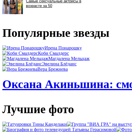
Популярные звезды
Ирена Понарошку
Коби Смалдерс
Магдалена Мельцаж
Эвелина Блёданс
Вера Брежнева
Оксана Акиньшина: смо
Лучшие фото