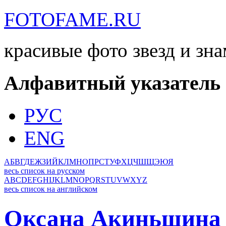
FOTOFAME.RU
красивые фото звезд и зн
Алфавитный указатель
РУС
ENG
А
Б
В
Г
Д
Е
Ж
З
И
Й
К
Л
М
Н
О
П
Р
С
Т
У
Ф
Х
Ц
Ч
Ш
Щ
Э
Ю
Я
весь список на русском
A
B
C
D
E
F
G
H
I
J
K
L
M
N
O
P
Q
R
S
T
U
V
W
X
Y
Z
весь список на английском
Оксана Акиньшина