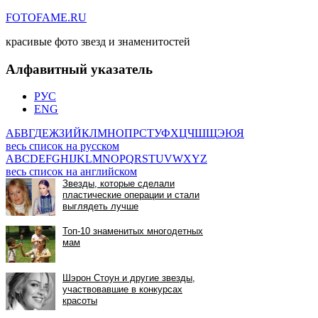
FOTOFAME.RU
красивые фото звезд и знаменитостей
Алфавитный указатель
РУС
ENG
А
Б
В
Г
Д
Е
Ж
З
И
Й
К
Л
М
Н
О
П
Р
С
Т
У
Ф
Х
Ц
Ч
Ш
Щ
Э
Ю
Я
весь список на русском
A
B
C
D
E
F
G
H
I
J
K
L
M
N
O
P
Q
R
S
T
U
V
W
X
Y
Z
весь список на английском