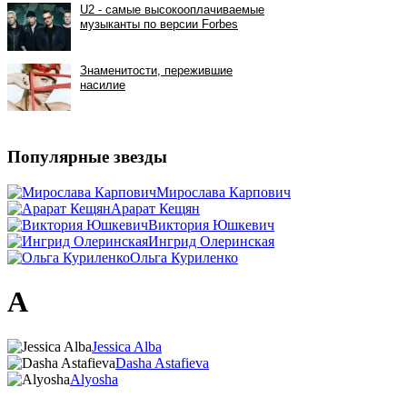
Популярные звезды
Мирослава Карпович
Арарат Кещян
Виктория Юшкевич
Ингрид Олеринская
Ольга Куриленко
A
Jessica Alba
Dasha Astafieva
Alyosha