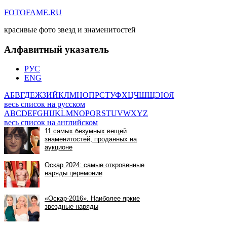
FOTOFAME.RU
красивые фото звезд и знаменитостей
Алфавитный указатель
РУС
ENG
А
Б
В
Г
Д
Е
Ж
З
И
Й
К
Л
М
Н
О
П
Р
С
Т
У
Ф
Х
Ц
Ч
Ш
Щ
Э
Ю
Я
весь список на русском
A
B
C
D
E
F
G
H
I
J
K
L
M
N
O
P
Q
R
S
T
U
V
W
X
Y
Z
весь список на английском