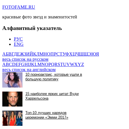
FOTOFAME.RU
красивые фото звезд и знаменитостей
Алфавитный указатель
РУС
ENG
А
Б
В
Г
Д
Е
Ж
З
И
Й
К
Л
М
Н
О
П
Р
С
Т
У
Ф
Х
Ц
Ч
Ш
Щ
Э
Ю
Я
весь список на русском
A
B
C
D
E
F
G
H
I
J
K
L
M
N
O
P
Q
R
S
T
U
V
W
X
Y
Z
весь список на английском