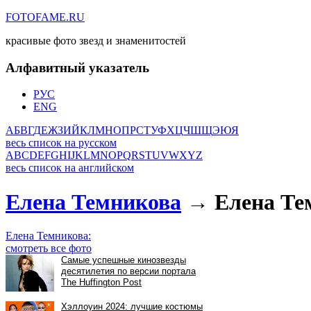
FOTOFAME.RU
красивые фото звезд и знаменитостей
Алфавитный указатель
РУС
ENG
А
Б
В
Г
Д
Е
Ж
З
И
Й
К
Л
М
Н
О
П
Р
С
Т
У
Ф
Х
Ц
Ч
Ш
Щ
Э
Ю
Я
весь список на русском
A
B
C
D
E
F
G
H
I
J
K
L
M
N
O
P
Q
R
S
T
U
V
W
X
Y
Z
весь список на английском
Елена Темникова
→ Елена Тем
Елена Темникова:
смотреть все фото