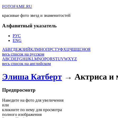
FOTOFAME.RU
красивые фото звезд и знаменитостей
Алфавитный указатель
РУС
ENG
А
Б
В
Г
Д
Е
Ж
З
И
Й
К
Л
М
Н
О
П
Р
С
Т
У
Ф
Х
Ц
Ч
Ш
Щ
Э
Ю
Я
весь список на русском
A
B
C
D
E
F
G
H
I
J
K
L
M
N
O
P
Q
R
S
T
U
V
W
X
Y
Z
весь список на английском
Элиша Катберт
→ Актриса и 
Предпросмотр
Наведите на фото для увеличения
или
кликните по нему для просмотра
полного изображения