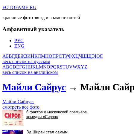
FOTOFAME.RU
красивые фото звезд и знаменитостей
Алфавитный указатель
РУС
ENG
А
Б
В
Г
Д
Е
Ж
З
И
Й
К
Л
М
Н
О
П
Р
С
Т
У
Ф
Х
Ц
Ч
Ш
Щ
Э
Ю
Я
весь список на русском
A
B
C
D
E
F
G
H
I
J
K
L
M
N
O
P
Q
R
S
T
U
V
W
X
Y
Z
весь список на английском
Майли Сайрус
→ Майли Сайрус
Майли Сайрус:
смотреть все фото