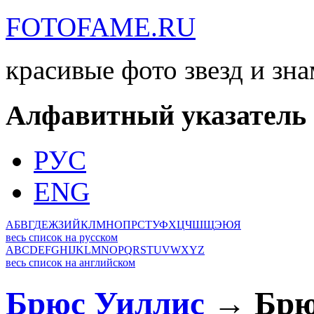
FOTOFAME.RU
красивые фото звезд и зн
Алфавитный указатель
РУС
ENG
А
Б
В
Г
Д
Е
Ж
З
И
Й
К
Л
М
Н
О
П
Р
С
Т
У
Ф
Х
Ц
Ч
Ш
Щ
Э
Ю
Я
весь список на русском
A
B
C
D
E
F
G
H
I
J
K
L
M
N
O
P
Q
R
S
T
U
V
W
X
Y
Z
весь список на английском
Брюс Уиллис
→ Брю