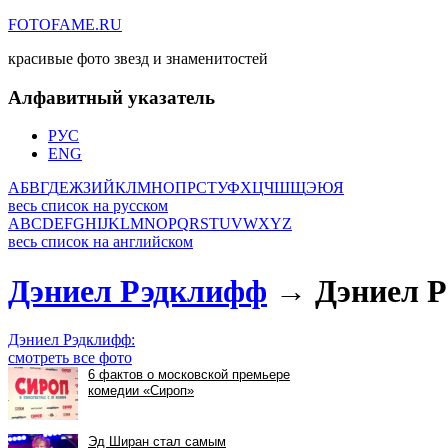
FOTOFAME.RU
красивые фото звезд и знаменитостей
Алфавитный указатель
РУС
ENG
А
Б
В
Г
Д
Е
Ж
З
И
Й
К
Л
М
Н
О
П
Р
С
Т
У
Ф
Х
Ц
Ч
Ш
Щ
Э
Ю
Я
весь список на русском
A
B
C
D
E
F
G
H
I
J
K
L
M
N
O
P
Q
R
S
T
U
V
W
X
Y
Z
весь список на английском
Дэниел Рэдклифф
→ Дэниел Р
Дэниел Рэдклифф:
смотреть все фото