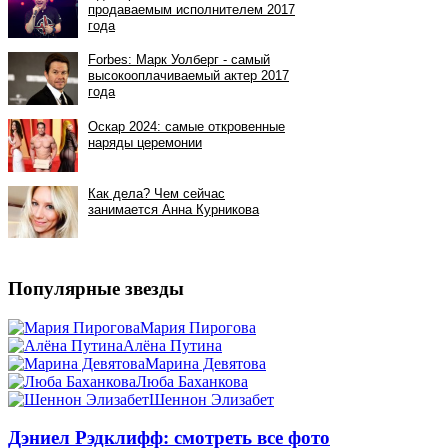
Популярные звезды
Мария Пирогова
Алёна Путина
Марина Девятова
Люба Баханкова
Шеннон Элизабет
Дэниел Рэдклифф: смотреть все фото