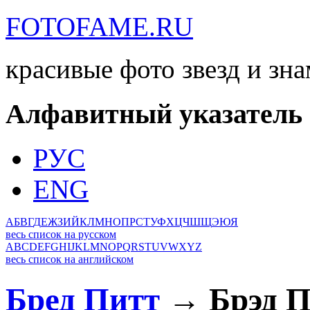
FOTOFAME.RU
красивые фото звезд и зн
Алфавитный указатель
РУС
ENG
А
Б
В
Г
Д
Е
Ж
З
И
Й
К
Л
М
Н
О
П
Р
С
Т
У
Ф
Х
Ц
Ч
Ш
Щ
Э
Ю
Я
весь список на русском
A
B
C
D
E
F
G
H
I
J
K
L
M
N
O
P
Q
R
S
T
U
V
W
X
Y
Z
весь список на английском
Бред Питт
→ Брэд П