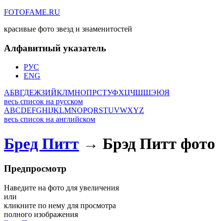
FOTOFAME.RU
красивые фото звезд и знаменитостей
Алфавитный указатель
РУС
ENG
А
Б
В
Г
Д
Е
Ж
З
И
Й
К
Л
М
Н
О
П
Р
С
Т
У
Ф
Х
Ц
Ч
Ш
Щ
Э
Ю
Я
весь список на русском
A
B
C
D
E
F
G
H
I
J
K
L
M
N
O
P
Q
R
S
T
U
V
W
X
Y
Z
весь список на английском
Бред Питт
→ Брэд Питт фото
Предпросмотр
Наведите на фото для увеличения
или
кликните по нему для просмотра
полного изображения