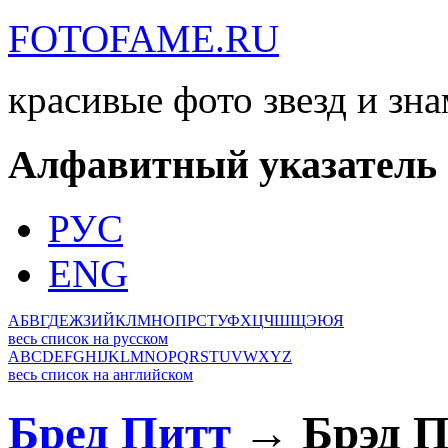
FOTOFAME.RU
красивые фото звезд и зн
Алфавитный указатель
РУС
ENG
А
Б
В
Г
Д
Е
Ж
З
И
Й
К
Л
М
Н
О
П
Р
С
Т
У
Ф
Х
Ц
Ч
Ш
Щ
Э
Ю
Я
весь список на русском
A
B
C
D
E
F
G
H
I
J
K
L
M
N
O
P
Q
R
S
T
U
V
W
X
Y
Z
весь список на английском
Бред Питт
→ Брэд П