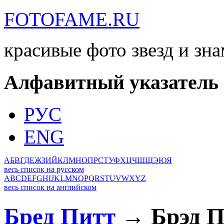
FOTOFAME.RU
красивые фото звезд и зн
Алфавитный указатель
РУС
ENG
А
Б
В
Г
Д
Е
Ж
З
И
Й
К
Л
М
Н
О
П
Р
С
Т
У
Ф
Х
Ц
Ч
Ш
Щ
Э
Ю
Я
весь список на русском
A
B
C
D
E
F
G
H
I
J
K
L
M
N
O
P
Q
R
S
T
U
V
W
X
Y
Z
весь список на английском
Бред Питт
→ Брэд П