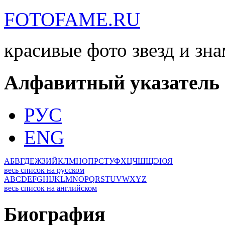
FOTOFAME.RU
красивые фото звезд и зн
Алфавитный указатель
РУС
ENG
А
Б
В
Г
Д
Е
Ж
З
И
Й
К
Л
М
Н
О
П
Р
С
Т
У
Ф
Х
Ц
Ч
Ш
Щ
Э
Ю
Я
весь список на русском
A
B
C
D
E
F
G
H
I
J
K
L
M
N
O
P
Q
R
S
T
U
V
W
X
Y
Z
весь список на английском
Биография