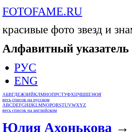
FOTOFAME.RU
красивые фото звезд и зн
Алфавитный указатель
РУС
ENG
А
Б
В
Г
Д
Е
Ж
З
И
Й
К
Л
М
Н
О
П
Р
С
Т
У
Ф
Х
Ц
Ч
Ш
Щ
Э
Ю
Я
весь список на русском
A
B
C
D
E
F
G
H
I
J
K
L
M
N
O
P
Q
R
S
T
U
V
W
X
Y
Z
весь список на английском
Юлия Ахонькова
→ 