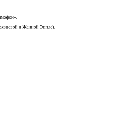
ммофон».
дрявцевой и Жанной Эппле).