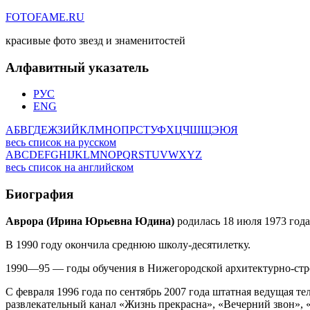
FOTOFAME.RU
красивые фото звезд и знаменитостей
Алфавитный указатель
РУС
ENG
А
Б
В
Г
Д
Е
Ж
З
И
Й
К
Л
М
Н
О
П
Р
С
Т
У
Ф
Х
Ц
Ч
Ш
Щ
Э
Ю
Я
весь список на русском
A
B
C
D
E
F
G
H
I
J
K
L
M
N
O
P
Q
R
S
T
U
V
W
X
Y
Z
весь список на английском
Биография
Аврора (Ирина Юрьевна Юдина)
родилась 18 июля 1973 года
В 1990 году окончила среднюю школу-десятилетку.
1990—95 — годы обучения в Нижегородской архитектурно-строи
С февраля 1996 года по сентябрь 2007 года штатная ведущая 
развлекательный канал «Жизнь прекрасна», «Вечерний звон», «