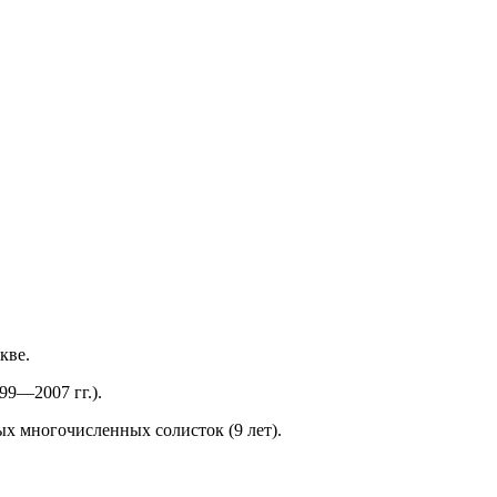
кве.
99—2007 гг.).
ых многочисленных солисток (9 лет).