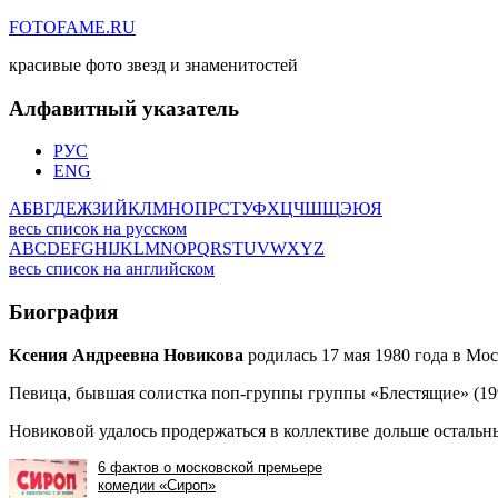
FOTOFAME.RU
красивые фото звезд и знаменитостей
Алфавитный указатель
РУС
ENG
А
Б
В
Г
Д
Е
Ж
З
И
Й
К
Л
М
Н
О
П
Р
С
Т
У
Ф
Х
Ц
Ч
Ш
Щ
Э
Ю
Я
весь список на русском
A
B
C
D
E
F
G
H
I
J
K
L
M
N
O
P
Q
R
S
T
U
V
W
X
Y
Z
весь список на английском
Биография
Ксения Андреевна Новикова
родилась 17 мая 1980 года в Мос
Певица, бывшая солистка поп-группы группы «Блестящие» (19
Новиковой удалось продержаться в коллективе дольше остальн