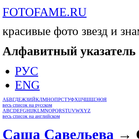
FOTOFAME.RU
красивые фото звезд и зн
Алфавитный указатель
РУС
ENG
А
Б
В
Г
Д
Е
Ж
З
И
Й
К
Л
М
Н
О
П
Р
С
Т
У
Ф
Х
Ц
Ч
Ш
Щ
Э
Ю
Я
весь список на русском
A
B
C
D
E
F
G
H
I
J
K
L
M
N
O
P
Q
R
S
T
U
V
W
X
Y
Z
весь список на английском
Саша Савельева
→ С