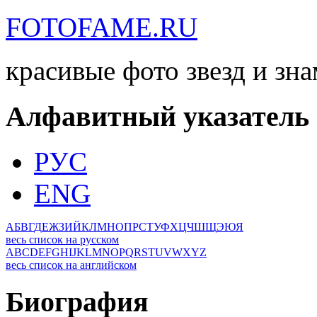
FOTOFAME.RU
красивые фото звезд и зн
Алфавитный указатель
РУС
ENG
А
Б
В
Г
Д
Е
Ж
З
И
Й
К
Л
М
Н
О
П
Р
С
Т
У
Ф
Х
Ц
Ч
Ш
Щ
Э
Ю
Я
весь список на русском
A
B
C
D
E
F
G
H
I
J
K
L
M
N
O
P
Q
R
S
T
U
V
W
X
Y
Z
весь список на английском
Биография